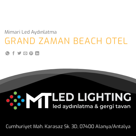
Mimari Led Aydınlatma
GRAND ZAMAN BEACH OTEL
Cumhuriyet Mah. Karasaz Sk. 3D, 07400 Alanya/Antalya